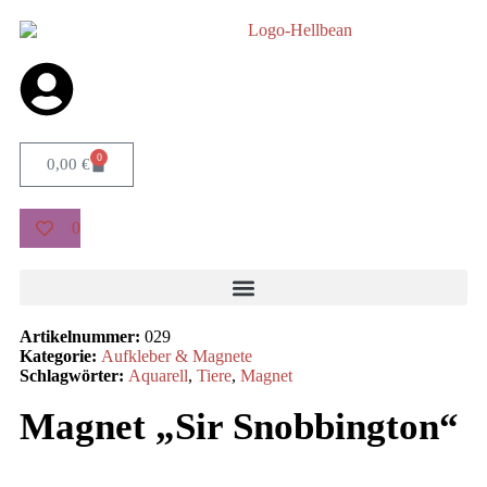
0
0,00
€
0
Artikelnummer:
029
Kategorie:
Aufkleber & Magnete
Schlagwörter:
Aquarell
,
Tiere
,
Magnet
Magnet „Sir Snobbington“