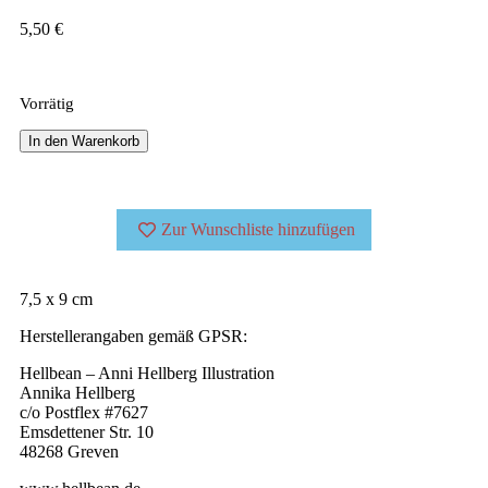
5,50
€
Vorrätig
In den Warenkorb
Zur Wunschliste hinzufügen
7,5 x 9 cm
Herstellerangaben gemäß GPSR:
Hellbean – Anni Hellberg Illustration
Annika Hellberg
c/o Postflex #7627
Emsdettener Str. 10
48268 Greven