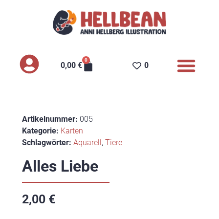
0
0,00
€
0
Aufkleber & Magnete
Artikelnummer:
005
Kategorie:
Karten
Schlagwörter:
Aquarell
,
Tiere
Alles Liebe
2,00
€