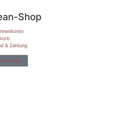
ean-Shop
innenkonto
korb
nd & Zahlung
widerrufen